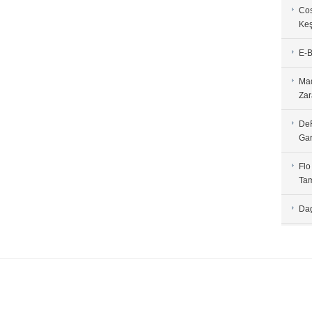
Cos
Keş
E-B
Mad
Zar
DeF
Gar
Flo
Tam
Dag