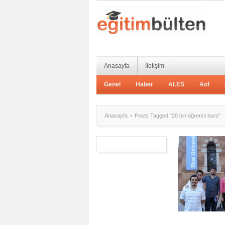
Anasayfa
İletişim
Genel
Haber
ALES
Aöf
Anasayfa
Posts Tagged "20 bin öğrenci burs"