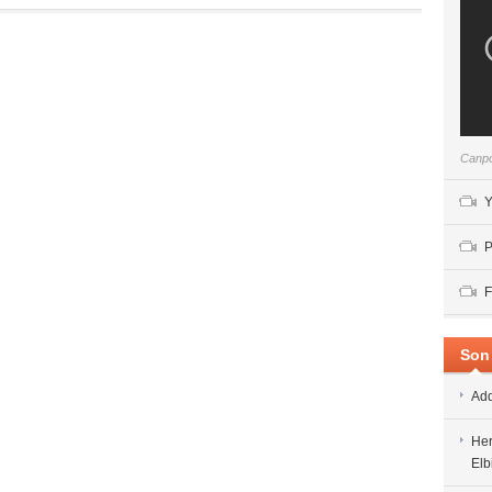
Canpo
Y
P
F
Son 
Add
Her
Elb