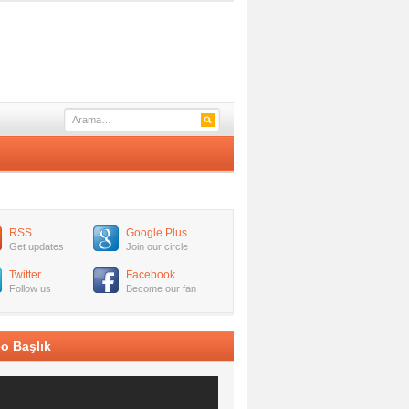
RSS
Google Plus
Get updates
Join our circle
Twitter
Facebook
Follow us
Become our fan
o Başlık