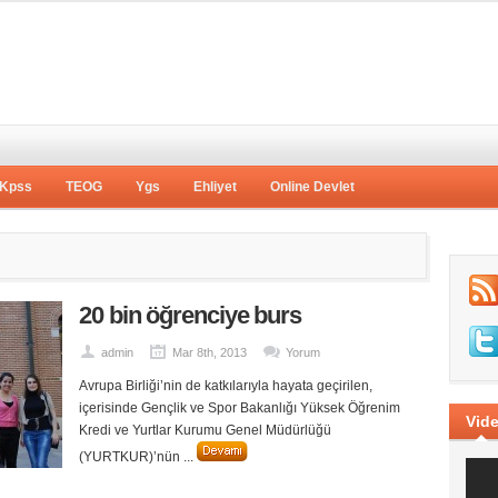
Kpss
TEOG
Ygs
Ehliyet
Online Devlet
20 bin öğrenciye burs
admin
Mar 8th, 2013
Yorum
Avrupa Birliği’nin de katkılarıyla hayata geçirilen,
içerisinde Gençlik ve Spor Bakanlığı Yüksek Öğrenim
Vide
Kredi ve Yurtlar Kurumu Genel Müdürlüğü
(YURTKUR)’nün ...