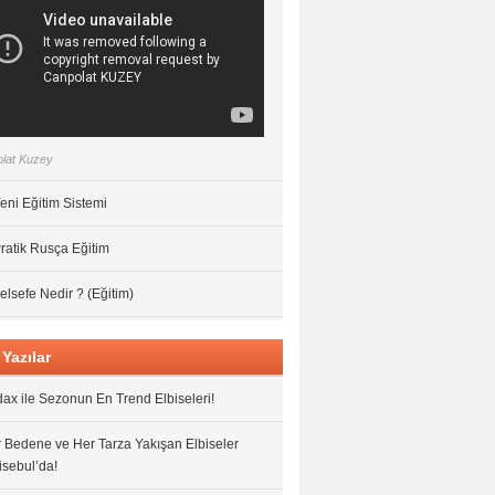
lat Kuzey
eni Eğitim Sistemi
ratik Rusça Eğitim
elsefe Nedir ? (Eğitim)
Yazılar
ax ile Sezonun En Trend Elbiseleri!
 Bedene ve Her Tarza Yakışan Elbiseler
isebul’da!