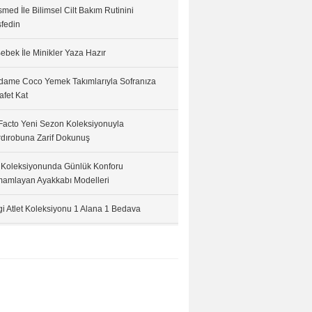
med İle Bilimsel Cilt Bakım Rutinini
fedin
ebek İle Minikler Yaza Hazır
ame Coco Yemek Takımlarıyla Sofranıza
afet Kat
acto Yeni Sezon Koleksiyonuyla
dırobuna Zarif Dokunuş
 Koleksiyonunda Günlük Konforu
amlayan Ayakkabı Modelleri
i Atlet Koleksiyonu 1 Alana 1 Bedava