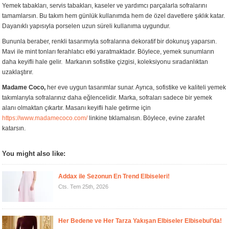
Yemek tabakları, servis tabakları, kaseler ve yardımcı parçalarla sofralarını
tamamlarsın. Bu takım hem günlük kullanımda hem de özel davetlere şıklık katar.
Dayanıklı yapısıyla porselen uzun süreli kullanıma uygundur.
Bununla beraber, renkli tasarımıyla sofralarına dekoratif bir dokunuş yaparsın.
Mavi ile mint tonları ferahlatıcı etki yaratmaktadır. Böylece, yemek sunumların
daha keyifli hale gelir. Markanın sofistike çizgisi, koleksiyonu sıradanlıktan
uzaklaştırır.
Madame Coco,
her eve uygun tasarımlar sunar. Ayrıca, sofistike ve kaliteli yemek
takımlarıyla sofralarınız daha eğlencelidir. Marka, sofraları sadece bir yemek
alanı olmaktan çıkartır. Masanı keyifli hale getirme için
https://www.madamecoco.com/
linkine tıklamalısın. Böylece, evine zarafet
katarsın.
You might also like:
Addax ile Sezonun En Trend Elbiseleri!
Cts. Tem 25th, 2026
Her Bedene ve Her Tarza Yakışan Elbiseler Elbisebul’da!