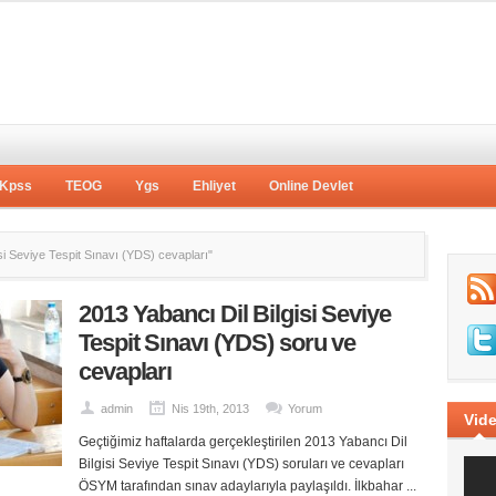
Kpss
TEOG
Ygs
Ehliyet
Online Devlet
i Seviye Tespit Sınavı (YDS) cevapları"
2013 Yabancı Dil Bilgisi Seviye
Tespit Sınavı (YDS) soru ve
cevapları
admin
Nis 19th, 2013
Yorum
Vide
Geçtiğimiz haftalarda gerçekleştirilen 2013 Yabancı Dil
Bilgisi Seviye Tespit Sınavı (YDS) soruları ve cevapları
ÖSYM tarafından sınav adaylarıyla paylaşıldı. İlkbahar ...