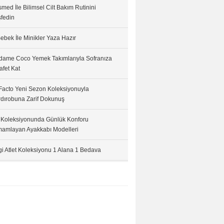
med İle Bilimsel Cilt Bakım Rutinini
fedin
ebek İle Minikler Yaza Hazır
ame Coco Yemek Takımlarıyla Sofranıza
afet Kat
acto Yeni Sezon Koleksiyonuyla
dırobuna Zarif Dokunuş
 Koleksiyonunda Günlük Konforu
amlayan Ayakkabı Modelleri
i Atlet Koleksiyonu 1 Alana 1 Bedava