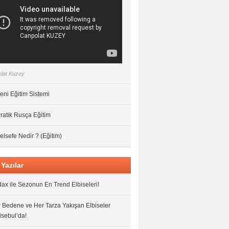
lat Kuzey
eni Eğitim Sistemi
ratik Rusça Eğitim
elsefe Nedir ? (Eğitim)
Yazılar
ax ile Sezonun En Trend Elbiseleri!
 Bedene ve Her Tarza Yakışan Elbiseler
isebul’da!