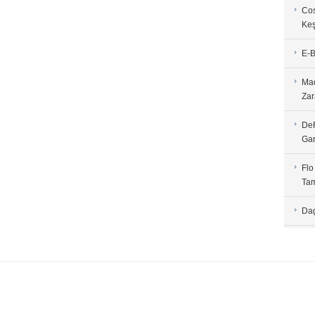
Cos
Keş
E-B
Mad
Zar
DeF
Gar
Flo
Tam
Dag