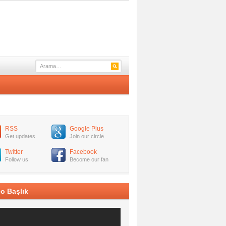
RSS
Google Plus
Get updates
Join our circle
Twitter
Facebook
Follow us
Become our fan
o Başlık