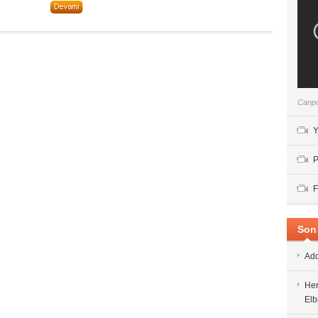
Canpo
Y
P
F
Son 
Add
Her
Elb