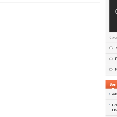
Canpo
Y
P
F
Son 
Add
Her
Elb