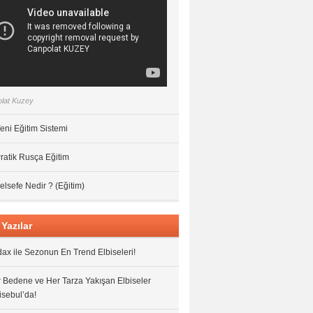
lat Kuzey
eni Eğitim Sistemi
ratik Rusça Eğitim
elsefe Nedir ? (Eğitim)
Yazılar
ax ile Sezonun En Trend Elbiseleri!
 Bedene ve Her Tarza Yakışan Elbiseler
isebul’da!