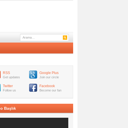
RSS
Google Plus
Get updates
Join our circle
Twitter
Facebook
Follow us
Become our fan
o Başlık