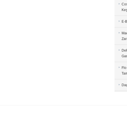
Cos
Keş
E-B
Mad
Zar
DeF
Gar
Flo
Tam
Dag