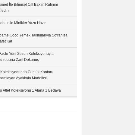
med İle Bilimsel Cilt Bakım Rutinini
fedin
ebek İle Minikler Yaza Hazır
ame Coco Yemek Takımlarıyla Sofranıza
afet Kat
acto Yeni Sezon Koleksiyonuyla
dırobuna Zarif Dokunuş
 Koleksiyonunda Günlük Konforu
amlayan Ayakkabı Modelleri
i Atlet Koleksiyonu 1 Alana 1 Bedava