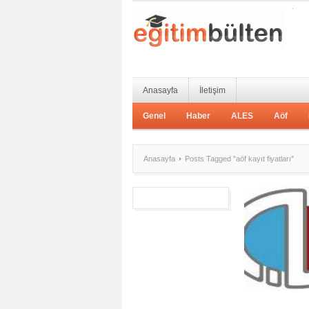
Anasayfa
İletişim
Genel
Haber
ALES
Aöf
Anasayfa
Posts Tagged "aöf kayıt fiyatları"