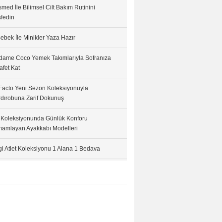
med İle Bilimsel Cilt Bakım Rutinini
fedin
ebek İle Minikler Yaza Hazır
ame Coco Yemek Takımlarıyla Sofranıza
afet Kat
acto Yeni Sezon Koleksiyonuyla
dırobuna Zarif Dokunuş
 Koleksiyonunda Günlük Konforu
amlayan Ayakkabı Modelleri
i Atlet Koleksiyonu 1 Alana 1 Bedava