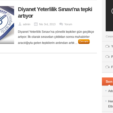
Diyanet Yeterlilik Sınavı’na tepki
artıyor
admin
Nis 3rd, 2013
Yorum
Diyanet Yeterlilik Sınavı’na yönelik tepkiler gün geçtikçe
Canpo
artıyor. İlk olarak sınavdan çıktıktan sonra muhabirler
aracılığıyla gelen tepkilerin ardından artık ...
Y
P
F
Son 
Add
Her
Elb