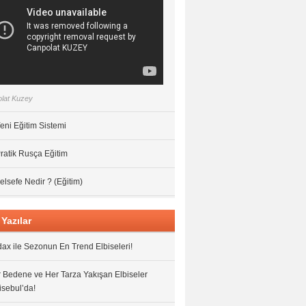
lat Kuzey
eni Eğitim Sistemi
ratik Rusça Eğitim
elsefe Nedir ? (Eğitim)
Yazılar
ax ile Sezonun En Trend Elbiseleri!
 Bedene ve Her Tarza Yakışan Elbiseler
isebul’da!