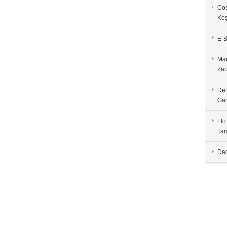
Cos
Keş
E-B
Mad
Zar
DeF
Gar
Flo
Tam
Dag