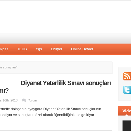
Kpss
TEOG
Ygs
Ehliyet
Online Devlet
vı sonuçları"
Diyanet Yeterlilik Sınavı sonuçları
 mı?
s 10th, 2013
Yorum
rnette dolaşan bir yaygara Diyanet Yeterlilik Sınavı sonuçlarının
Vide
a ediyor ve sonuçların özel olarak öğrenildiğini dile getiriyor. ...