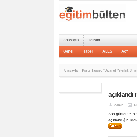
Anasayfa
İletişim
Genel
Haber
ALES
Aöf
Anasayfa
Posts Tagged "Diyanet Yeterlilik Sına
açıklandı
admin
Ni
Son günlerde inte
açıklandığını iddi