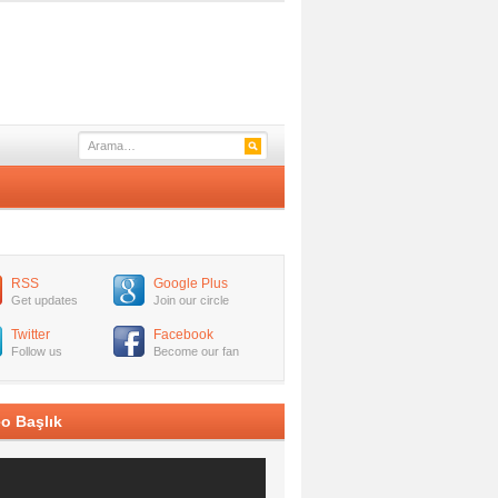
RSS
Google Plus
Get updates
Join our circle
Twitter
Facebook
Follow us
Become our fan
o Başlık