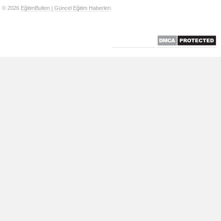
© 2026
EğitimBulten | Güncel Eğitim Haberleri
.