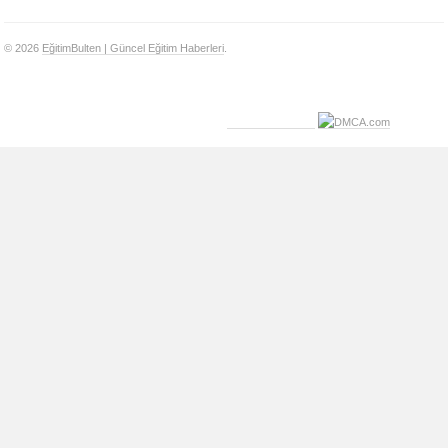
© 2026
EğitimBulten | Güncel Eğitim Haberleri
.