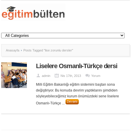
Anasayfa
Posts Tagged "lise zorunlu dersler"
Liselere Osmanlı-Türkçe dersi
admin
Nis 17th, 2013
Yorum
Milli Eğitim Bakanlığı eğitim sistemini baştan sona
değiştiriyor. Bu konuda devrim yaptıklarını şimdiden
söyleyebileceğimiz kurum önümüzdeki sene liselere
Osmanlı-Türkçe ...