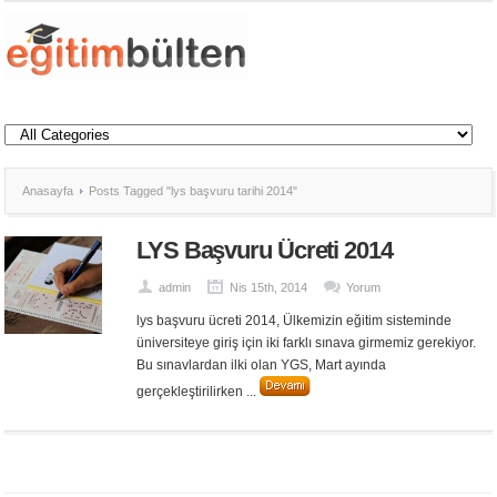
Anasayfa
Posts Tagged "lys başvuru tarihi 2014"
LYS Başvuru Ücreti 2014
admin
Nis 15th, 2014
Yorum
lys başvuru ücreti 2014, Ülkemizin eğitim sisteminde
üniversiteye giriş için iki farklı sınava girmemiz gerekiyor.
Bu sınavlardan ilki olan YGS, Mart ayında
gerçekleştirilirken ...