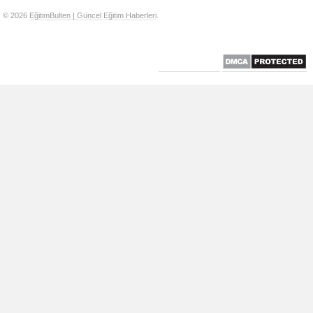
© 2026
EğitimBulten | Güncel Eğitim Haberleri
.