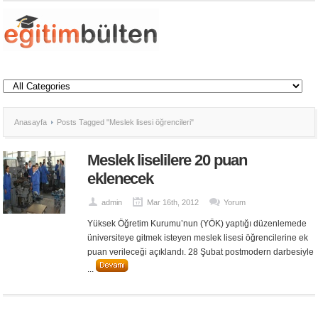
Anasayfa
Posts Tagged "Meslek lisesi öğrencileri"
Meslek liselilere 20 puan
eklenecek
admin
Mar 16th, 2012
Yorum
Yüksek Öğretim Kurumu’nun (YÖK) yaptığı düzenlemede
üniversiteye gitmek isteyen meslek lisesi öğrencilerine ek
puan verileceği açıklandı. 28 Şubat postmodern darbesiyle
...