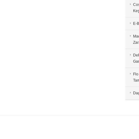
Cos
Keş
E-B
Mad
Zar
DeF
Gar
Flo
Tam
Dag