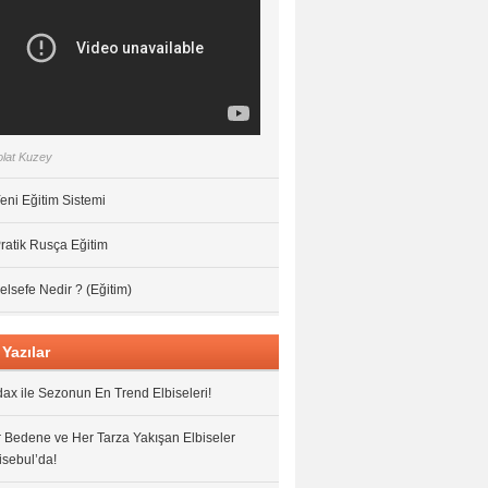
lat Kuzey
eni Eğitim Sistemi
ratik Rusça Eğitim
elsefe Nedir ? (Eğitim)
Yazılar
ax ile Sezonun En Trend Elbiseleri!
 Bedene ve Her Tarza Yakışan Elbiseler
isebul’da!