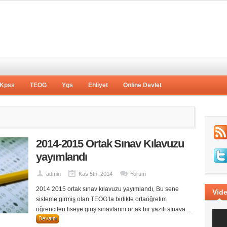
Kpss
TEOG
Ygs
Ehliyet
Online Devlet
2014-2015 Ortak Sınav Kılavuzu
yayımlandı
admin
Kas 5th, 2014
Yorum
2014 2015 ortak sınav kılavuzu yayımlandı, Bu sene
Vide
sisteme girmiş olan TEOG’la birlikte ortaöğretim
öğrencileri liseye giriş sınavlarını ortak bir yazılı sınava ...