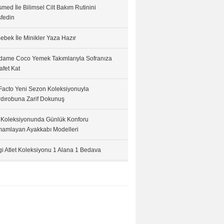
med İle Bilimsel Cilt Bakım Rutinini
fedin
ebek İle Minikler Yaza Hazır
ame Coco Yemek Takımlarıyla Sofranıza
afet Kat
acto Yeni Sezon Koleksiyonuyla
dırobuna Zarif Dokunuş
 Koleksiyonunda Günlük Konforu
amlayan Ayakkabı Modelleri
i Atlet Koleksiyonu 1 Alana 1 Bedava