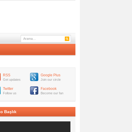
RSS
Google Plus
Get updates
Join our circle
Twitter
Facebook
Follow us
Become our fan
o Başlık