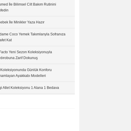
med İle Bilimsel Cilt Bakım Rutinini
fedin
ebek İle Minikler Yaza Hazır
ame Coco Yemek Takımlarıyla Sofranıza
afet Kat
acto Yeni Sezon Koleksiyonuyla
dırobuna Zarif Dokunuş
 Koleksiyonunda Günlük Konforu
amlayan Ayakkabı Modelleri
i Atlet Koleksiyonu 1 Alana 1 Bedava