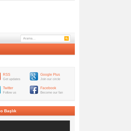
RSS
Google Plus
Get updates
Join our circle
Twitter
Facebook
Follow us
Become our fan
o Başlık