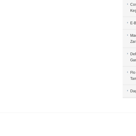
Cos
Keş
E-B
Mad
Zar
DeF
Gar
Flo
Tam
Dag