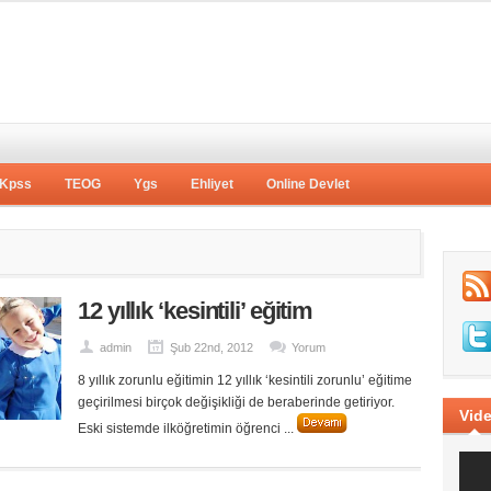
Kpss
TEOG
Ygs
Ehliyet
Online Devlet
12 yıllık ‘kesintili’ eğitim
admin
Şub 22nd, 2012
Yorum
8 yıllık zorunlu eğitimin 12 yıllık ‘kesintili zorunlu’ eğitime
geçirilmesi birçok değişikliği de beraberinde getiriyor.
Vide
Eski sistemde ilköğretimin öğrenci ...