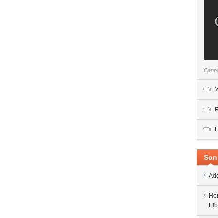
Canpo
Y
P
F
Son 
Add
Her
Elb