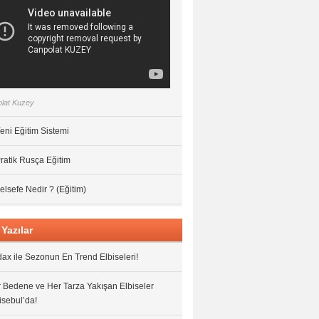
lat Kuzey
eni Eğitim Sistemi
ratik Rusça Eğitim
elsefe Nedir ? (Eğitim)
Yazılar
ax ile Sezonun En Trend Elbiseleri!
 Bedene ve Her Tarza Yakışan Elbiseler
isebul’da!