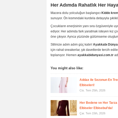
Her Adımda Rahatlık Her Hayal
Macera dolu yolculuğun başlangıcı
Kiddo krem
sunuyor. Ön kısmındaki kurdela detayıyla şıklıkla
Çocukların enerjisinin yanı sıra özgüveniyle u
ediyor. Her adımda fark yaratmak isteyen kız çoc
öne çıkıyor. Ayrıca yüzünde gülümseme oluştur
Stilinize adım adım güç katın!
Ayakkabı Dünya
için rahat sneakerlar, şık davetlerde tercih edile
toplanıyor. Hemen
ayakkabidunyasi.com.tr
adr
You might also like:
Addax ile Sezonun En Tre
Elbiseleri!
Cts. Tem 25th, 2026
Her Bedene ve Her Tarza
Elbiseler Elbisebul’da!
Çar. Tem 15th, 2026