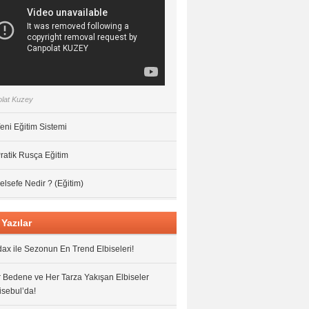
lat Kuzey
eni Eğitim Sistemi
ratik Rusça Eğitim
elsefe Nedir ? (Eğitim)
Yazılar
ax ile Sezonun En Trend Elbiseleri!
 Bedene ve Her Tarza Yakışan Elbiseler
isebul’da!