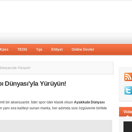
Kpss
TEOG
Ygs
Ehliyet
Online Devlet
Dünyası’yla Yürüyün!
ı Dünyası’yla Yürüyün!
emli bir aksesuardır. İster spor ister klasik olsun
Ayakkabı Dünyası
orun yanı sıra kaliteyi sunan marka, her adımda size özgüvenle birlikte
Vide