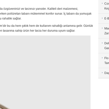
Cos
Keş
a özgüveninizi ve tarzınızı yansıtın. Kaliteli deri malzemesi,
 ederken poliüretan tabanı mükemmel konfor sunar. İç tabanı da yumuşak
 rahatlık sağlar.
E-B
m’dir bu da hem şıklık hem de kullanım rahatlığı anlamına gelir. Günlük
Mad
en tasarıma sahip ürün her tarza her duruma uyum sağlar.
Zar
DeF
Gar
Flo
Tam
Dag