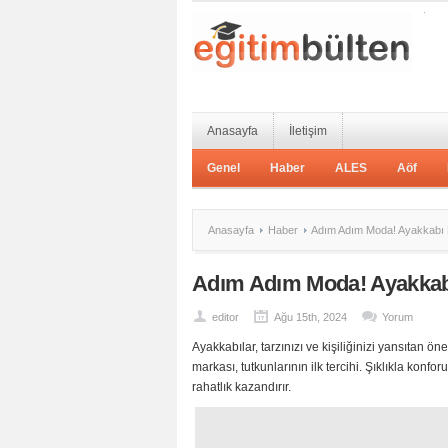
Anasayfa
İletişim
Genel
Haber
ALES
Aöf
Anasayfa
Haber
Adım Adım Moda! Ayakkabı 
Adım Adım Moda! Ayakkab
editor
Ağu 15th, 2024
Yorum
Ayakkabılar, tarzınızı ve kişiliğinizi yansıtan ön
markası, tutkunlarının ilk tercihi. Şıklıkla konf
rahatlık kazandırır.