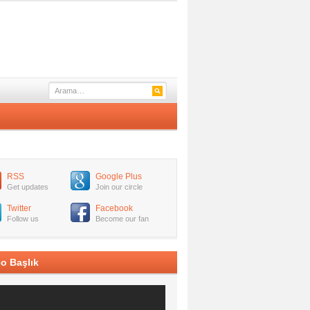
RSS
Google Plus
Get updates
Join our circle
Twitter
Facebook
Follow us
Become our fan
o Başlık