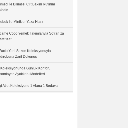
med İle Bilimsel Cilt Bakım Rutinini
fedin
ebek İle Minikler Yaza Hazır
ame Coco Yemek Takımlarıyla Sofranıza
afet Kat
acto Yeni Sezon Koleksiyonuyla
dırobuna Zarif Dokunuş
 Koleksiyonunda Günlük Konforu
amlayan Ayakkabı Modelleri
i Atlet Koleksiyonu 1 Alana 1 Bedava