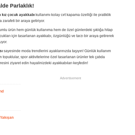
de Parlaklık!
 kız çocuk ayakkabı
kullanımı kolay cırt kapama özelliği ile pratiklik
 zarafeti bir araya getiriyor.
yumlu ürün hem günlük kullanıma hem de özel günlerdeki şıklığa hitap
ukları için tasarlanan ayakkabı, özgünlüğü ve tarzı bir araya getirerek
uyor.
sı
sayesinde moda trendlerini ayaklarınızda taşıyın! Günlük kullanım
n topuklular, spor aktivitelerine özel tasarlanan ürünler tek çatıda
esini ziyaret edin hayalinizdeki ayakkabıları keşfedin!
Advertisement
nd
 Yakışan