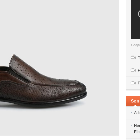
Canpo
Y
P
F
Son 
Add
Her
Elb