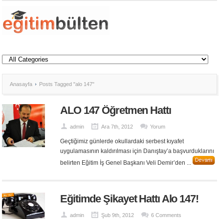
Anasayfa
Posts Tagged "alo 147"
ALO 147 Öğretmen Hattı
admin
Ara 7th, 2012
Yorum
Geçtiğimiz günlerde okullardaki serbest kıyafet
uygulamasının kaldırılması için Danıştay’a başvurduklarını
belirten Eğitim İş Genel Başkanı Veli Demir’den ...
Eğitimde Şikayet Hattı Alo 147!
admin
Şub 9th, 2012
6 Comments