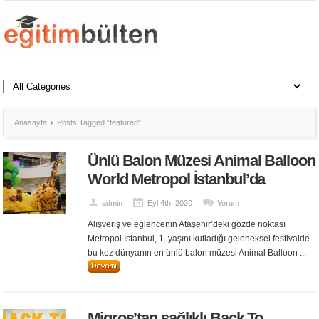
Anasayfa
Posts Tagged "featured"
Ünlü Balon Müzesi Animal Balloon
World Metropol İstanbul’da
admin
Eyl 4th, 2020
Yorum
Alışveriş ve eğlencenin Ataşehir’deki gözde noktası
Metropol İstanbul, 1. yaşını kutladığı geleneksel festivalde
bu kez dünyanın en ünlü balon müzesi Animal Balloon ...
Migros’tan sağlıklı Back To