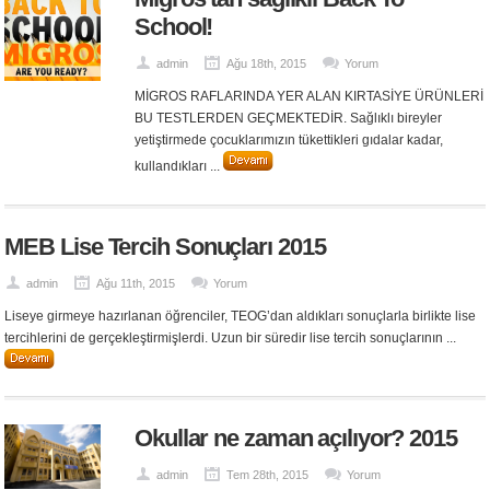
School!
admin
Ağu 18th, 2015
Yorum
MİGROS RAFLARINDA YER ALAN KIRTASİYE ÜRÜNLERİ
BU TESTLERDEN GEÇMEKTEDİR. Sağlıklı bireyler
yetiştirmede çocuklarımızın tükettikleri gıdalar kadar,
kullandıkları ...
MEB Lise Tercih Sonuçları 2015
admin
Ağu 11th, 2015
Yorum
Liseye girmeye hazırlanan öğrenciler, TEOG’dan aldıkları sonuçlarla birlikte lise
tercihlerini de gerçekleştirmişlerdi. Uzun bir süredir lise tercih sonuçlarının ...
Okullar ne zaman açılıyor? 2015
admin
Tem 28th, 2015
Yorum