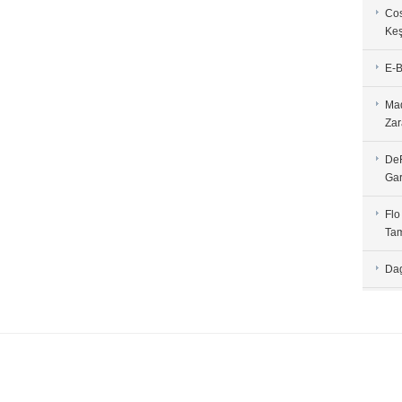
Cos
Keş
E-B
Mad
Zar
DeF
Gar
Flo
Tam
Dag