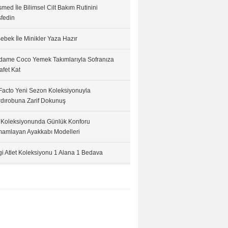
med İle Bilimsel Cilt Bakım Rutinini
fedin
ebek İle Minikler Yaza Hazır
ame Coco Yemek Takımlarıyla Sofranıza
afet Kat
acto Yeni Sezon Koleksiyonuyla
dırobuna Zarif Dokunuş
 Koleksiyonunda Günlük Konforu
amlayan Ayakkabı Modelleri
i Atlet Koleksiyonu 1 Alana 1 Bedava