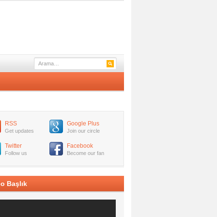
RSS
Google Plus
Get updates
Join our circle
Twitter
Facebook
Follow us
Become our fan
o Başlık