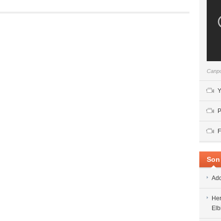
Canpo
Y
P
F
Son 
Add
Her
Elb