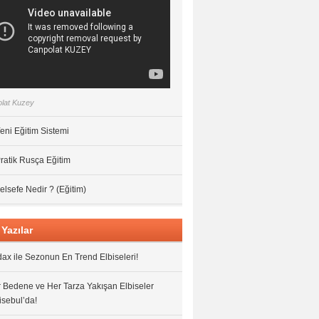
lat Kuzey
eni Eğitim Sistemi
ratik Rusça Eğitim
elsefe Nedir ? (Eğitim)
Yazılar
ax ile Sezonun En Trend Elbiseleri!
 Bedene ve Her Tarza Yakışan Elbiseler
isebul’da!