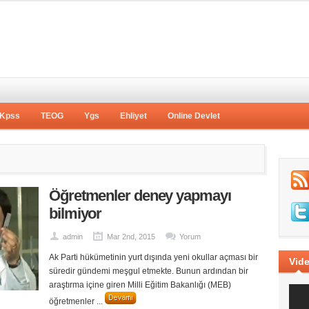
Kpss
TEOG
Ygs
Ehliyet
Online Devlet
Öğretmenler deney yapmayı
bilmiyor
admin
Mar 2nd, 2015
Yorum
Ak Parti hükümetinin yurt dışında yeni okullar açması bir
Vide
süredir gündemi meşgul etmekte. Bunun ardından bir
araştırma içine giren Milli Eğitim Bakanlığı (MEB)
öğretmenler ...