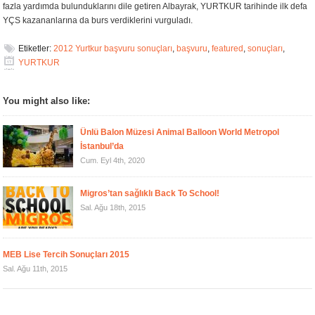
fazla yardımda bulunduklarını dile getiren Albayrak, YURTKUR tarihinde ilk defa
YÇS kazananlarına da burs verdiklerini vurguladı.
Etiketler:
2012 Yurtkur başvuru sonuçları
,
başvuru
,
featured
,
sonuçları
,
YURTKUR
You might also like:
Ünlü Balon Müzesi Animal Balloon World Metropol
İstanbul’da
Cum. Eyl 4th, 2020
Migros’tan sağlıklı Back To School!
Sal. Ağu 18th, 2015
MEB Lise Tercih Sonuçları 2015
Sal. Ağu 11th, 2015