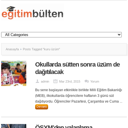
Anasayfa
Posts Tagged "kuru üzüm"
Okullarda sütten sonra üzüm de
dağıtılacak
admin
Mar 23rd, 2015
Yorum
Bu sene başlayan etkinlikle birlikte Milli Eğitim Bakanlığı
(MEB), ilkokullarda öğrencilere haftanın 3 günü süt
dağıtıyordu. Öğrenciler Pazartesi, Çarşamba ve Cuma ...
ÖSYM’den yalanlama