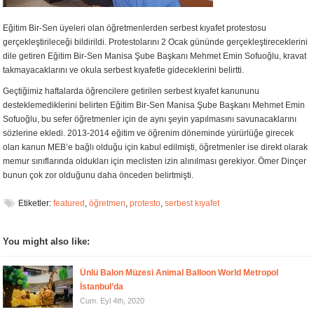
Eğitim Bir-Sen üyeleri olan öğretmenlerden serbest kıyafet protestosu
gerçekleştirileceği bildirildi. Protestolarını 2 Ocak gününde gerçekleştireceklerini
dile getiren Eğitim Bir-Sen Manisa Şube Başkanı Mehmet Emin Sofuoğlu, kravat
takmayacaklarını ve okula serbest kıyafetle gideceklerini belirtti.
Geçtiğimiz haftalarda öğrencilere getirilen serbest kıyafet kanununu
desteklemediklerini belirten Eğitim Bir-Sen Manisa Şube Başkanı Mehmet Emin
Sofuoğlu, bu sefer öğretmenler için de aynı şeyin yapılmasını savunacaklarını
sözlerine ekledi. 2013-2014 eğitim ve öğrenim döneminde yürürlüğe girecek
olan kanun MEB’e bağlı olduğu için kabul edilmişti, öğretmenler ise direkt olarak
memur sınıflarında oldukları için meclisten izin alınılması gerekiyor. Ömer Dinçer
bunun çok zor olduğunu daha önceden belirtmişti.
Etiketler:
featured
,
öğretmen
,
protesto
,
serbest kıyafet
You might also like:
Ünlü Balon Müzesi Animal Balloon World Metropol
İstanbul’da
Cum. Eyl 4th, 2020