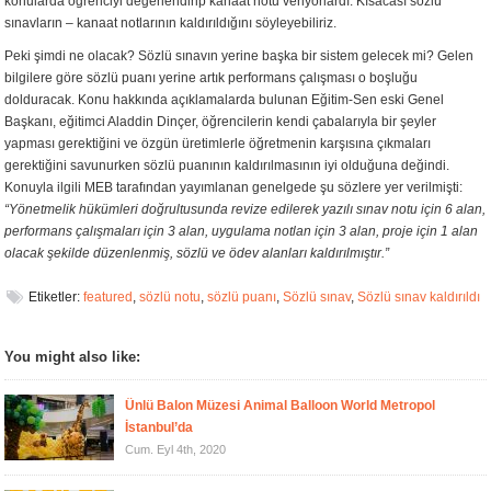
konularda öğrenciyi değerlendirip kanaat notu veriyorlardı. Kısacası sözlü
sınavların – kanaat notlarının kaldırıldığını söyleyebiliriz.
Peki şimdi ne olacak? Sözlü sınavın yerine başka bir sistem gelecek mi? Gelen
bilgilere göre sözlü puanı yerine artık performans çalışması o boşluğu
dolduracak. Konu hakkında açıklamalarda bulunan Eğitim-Sen eski Genel
Başkanı, eğitimci Aladdin Dinçer, öğrencilerin kendi çabalarıyla bir şeyler
yapması gerektiğini ve özgün üretimlerle öğretmenin karşısına çıkmaları
gerektiğini savunurken sözlü puanının kaldırılmasının iyi olduğuna değindi.
Konuyla ilgili MEB tarafından yayımlanan genelgede şu sözlere yer verilmişti:
“Yönetmelik hükümleri doğrultusunda revize edilerek yazılı sınav notu için 6 alan,
performans çalışmaları için 3 alan, uygulama notlan için 3 alan, proje için 1 alan
olacak şekilde düzenlenmiş, sözlü ve ödev alanları kaldırılmıştır.”
Etiketler:
featured
,
sözlü notu
,
sözlü puanı
,
Sözlü sınav
,
Sözlü sınav kaldırıldı
You might also like:
Ünlü Balon Müzesi Animal Balloon World Metropol
İstanbul’da
Cum. Eyl 4th, 2020